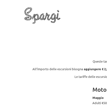
Spargi
Home
Chi siamo
Tour e gite in Barca
Servizi
Queste tar
All’importo delle escursioni bisogna
aggiungere € 2,
Le tariffe delle escursi
Moto
Maggio
Adulti €50