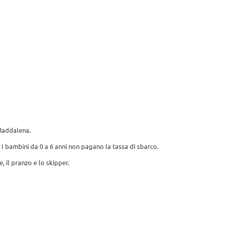
ria Foto
Meteo
Contattaci
IT
 Maddalena.
. I bambini da 0 a 6 anni non pagano la tassa di sbarco.
, il pranzo e lo skipper.