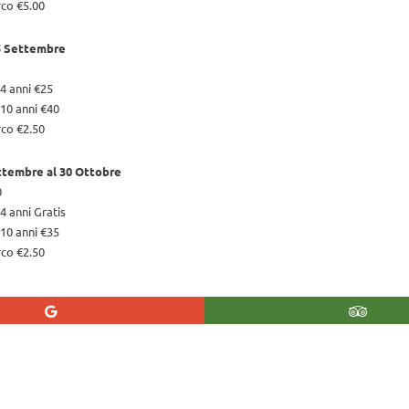
rco €5.00
15 Settembre
4 anni €25
10 anni €40
rco €2.50
ttembre al 30 Ottobre
0
4 anni Gratis
10 anni €35
rco €2.50