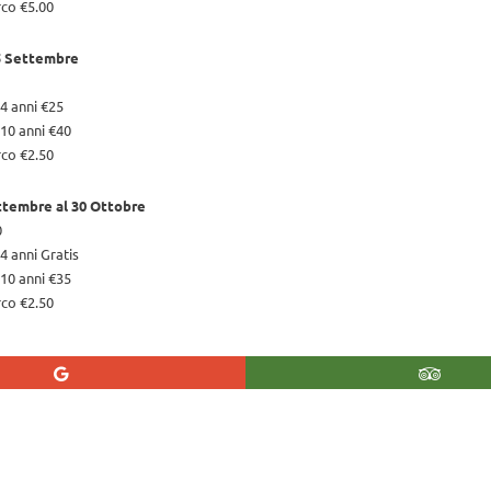
rco €5.00
15 Settembre
4 anni €25
10 anni €40
rco €2.50
ttembre al 30 Ottobre
0
4 anni Gratis
10 anni €35
rco €2.50