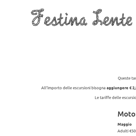
Festina Lente
Home
Chi siamo
Tour e gite in Barca
Servizi
Queste tar
All’importo delle escursioni bisogna
aggiungere € 2,
Le tariffe delle escursi
Moto
Maggio
Adulti €50