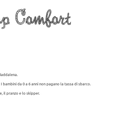
op Comfort
ria Foto
Meteo
Contattaci
IT
 Maddalena.
. I bambini da 0 a 6 anni non pagano la tassa di sbarco.
, il pranzo e lo skipper.